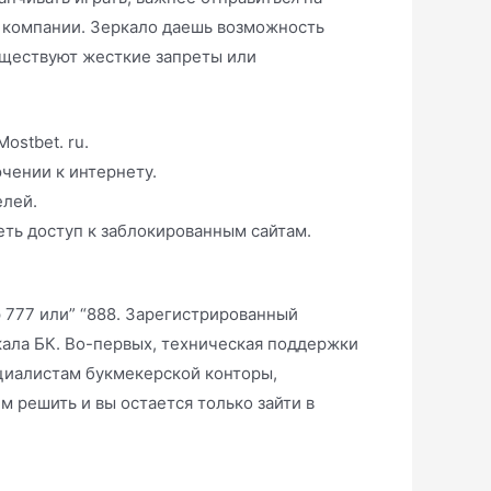
й компании. Зеркало даешь возможность
уществуют жесткие запреты или
ostbet. ru.
ючении к интернету.
елей.
меть доступ к заблокированным сайтам.
 777 или” “888. Зарегистрированный
ркала БК. Во-первых, техническая поддержки
ециалистам букмекерской конторы,
 решить и вы остается только зайти в