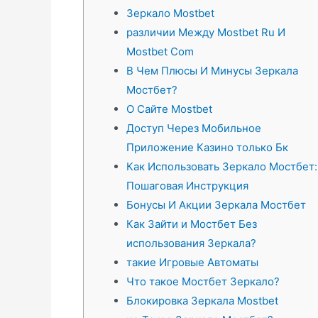
Зеркало Mostbet
различии Между Mostbet Ru И
Mostbet Com
В Чем Плюсы И Минусы Зеркала
Мостбет?
О Сайте Mostbet
Доступ Через Мобильное
Приложение Казино только Бк
Как Использовать Зеркало Мостбет:
Пошаговая Инструкция
Бонусы И Акции Зеркала Мостбет
Как Зайти и Мостбет Без
использования Зеркала?
такие Игровые Автоматы
Что такое Мостбет Зеркало?
Блокировка Зеркала Mostbet