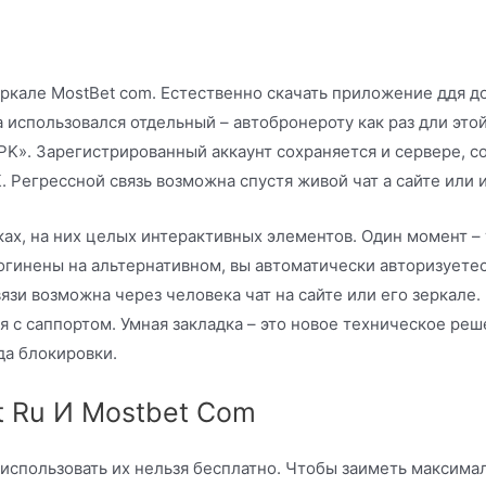
еркале MostBet com. Естественно скачать приложение ддя д
а использовался отдельный – автобронероту как раз дли это
K». Зарегистрированный аккаунт сохраняется и сервере, со
 Регрессной связь возможна спустя живой чат а сайте или и
ках, на них целых интерактивных элементов. Один момент –
логинены на альтернативном, вы автоматически авторизуете
язи возможна через человека чат на сайте или его зеркале.
ся с саппортом. Умная закладка – это новое техническое р
да блокировки.
 Ru И Mostbet Com
использовать их нельзя бесплатно. Чтобы заиметь максима