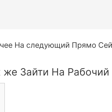
очее На следующий Прямо Се
 же Зайти На Рабочий