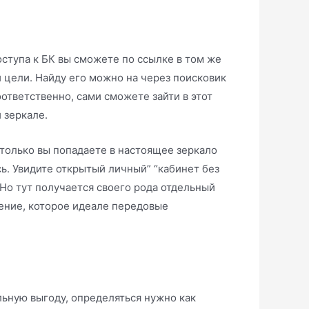
оступа к БК вы сможете по ссылке в том же
й цели. Найду его можно на через поисковик
ответственно, сами сможете зайти в этот
 зеркале.
 только вы попадаете в настоящее зеркало
сь. Увидите открытый личный” “кабинет без
 Но тут получается своего рода отдельный
ешение, которое идеале передовые
льную выгоду, определяться нужно как