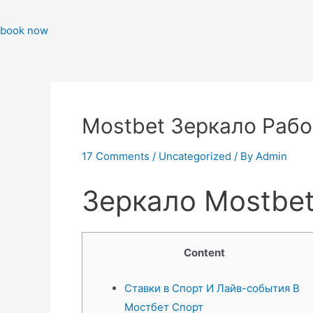
book now
Mostbet Зеркало Раб
17 Comments
/
Uncategorized
/ By
Admin
Зеркало Mostbet
Content
Ставки в Спорт И Лайв-события В
Мостбет Спорт